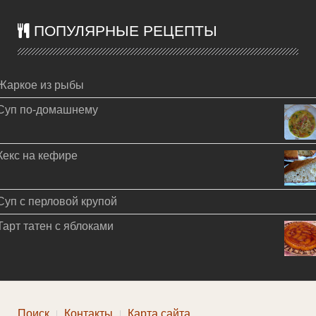
ПОПУЛЯРНЫЕ РЕЦЕПТЫ
Жаркое из рыбы
Суп по-домашнему
Кекс на кефире
Суп с перловой крупой
Тарт татен с яблоками
Поиск
Контакты
Карта сайта