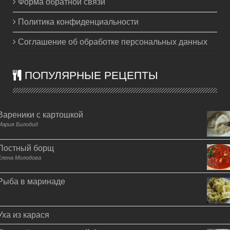
Форма обратной связи
Политика конфиденциальности
Соглашение об обработке персональных данных
ПОПУЛЯРНЫЕ РЕЦЕПТЫ
Вареники с картошкой
Мария Билодид
Постный борщ
Елена Молодова
Рыба в маринаде
Уха из карася