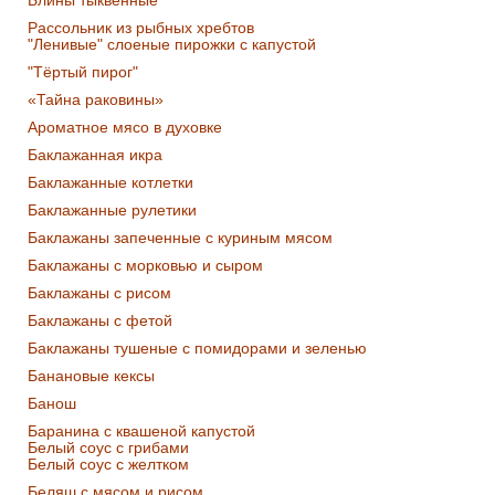
Блины тыквенные
Рассольник из рыбных хребтов
"Ленивые" слоеные пирожки с капустой
"Тёртый пирог"
«Тайна раковины»
Ароматное мясо в духовке
Баклажанная икра
Баклажанные котлетки
Баклажанные рулетики
Баклажаны запеченные с куриным мясом
Баклажаны с морковью и сыром
Баклажаны с рисом
Баклажаны с фетой
Баклажаны тушеные с помидорами и зеленью
Банановые кексы
Банош
Баранина с квашеной капустой
Белый соус с грибами
Белый соус с желтком
Беляш с мясом и рисом