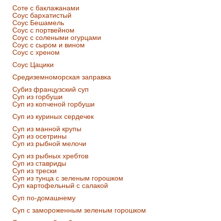
Соте с баклажанами
Соус бархатистый
Соус Бешамель
Соус с портвейном
Соус с солеными огурцами
Соус с сыром и вином
Соус с хреном
Соус Цацики
Средиземноморская заправка
Субиз французский суп
Суп из горбуши
Суп из копченой горбуши
Суп из куриных сердечек
Суп из манной крупы
Суп из осетрины
Суп из рыбной мелочи
Суп из рыбных хребтов
Суп из ставриды
Суп из трески
Суп из тунца с зеленым горошком
Суп картофельный с салакой
Суп по-домашнему
Суп с замороженным зеленым горошком