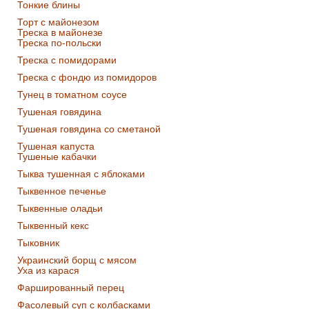
Тонкие блины
Торт с майонезом
Треска в майонезе
Треска по-польски
Треска с помидорами
Треска с фондю из помидоров
Тунец в томатном соусе
Тушеная говядина
Тушеная говядина со сметаной
Тушеная капуста
Тушеные кабачки
Тыква тушенная с яблоками
Тыквенное печенье
Тыквенные оладьи
Тыквенный кекс
Тыковник
Украинский борщ с мясом
Уха из карася
Фаршированный перец
Фасолевый суп с колбасками