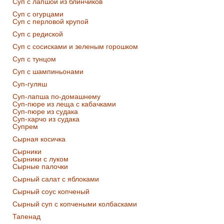
Суп с лапшой из блинчиков
Суп с огурцами
Суп с перловой крупой
Суп с редиской
Суп с сосисками и зеленым горошком
Суп с тунцом
Суп с шампиньонами
Суп-гуляш
Суп-лапша по-домашнему
Суп-пюре из леща с кабачками
Суп-пюре из судака
Суп-харчо из судака
Супрем
Сырная косичка
Сырники
Сырники с луком
Сырные палочки
Сырный салат с яблоками
Сырный соус копченый
Сырный суп с копчеными колбасками
Тапенад