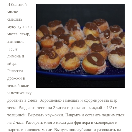
В большой
миске
смешать
муку кусочки
масла, сахар,
ванилин,
цедру
лимона и
яйца.
Развести
дрожжи в
теплой воде
и потихоньку
добавить в смесь. Хорошенько замешать и сформировать шар
теста. Разделить тесто на 2 части и раскатать каждый в 1/2 см
толщиной. Вырезать кружочки. Накрыть и оставить подниматься
на 2 часа. Разогреть много масла для фритюра в сковородке и
жарить в кипящем масле. Вынуть поцелуйчики и разложить на