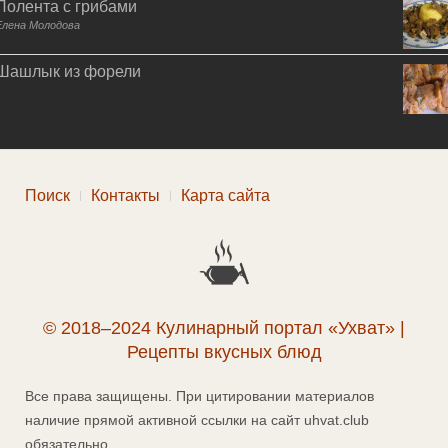
Полента с грибами
Елена Молодова
Шашлык из форели
Поиск
Контакты
Карта сайта
© 2018–2024 Кулинарный портал «Ухват» |
Рецепты вкусных блюд
Все права защищены. При цитировании материалов
наличие прямой активной ссылки на сайт uhvat.club
обязательно.