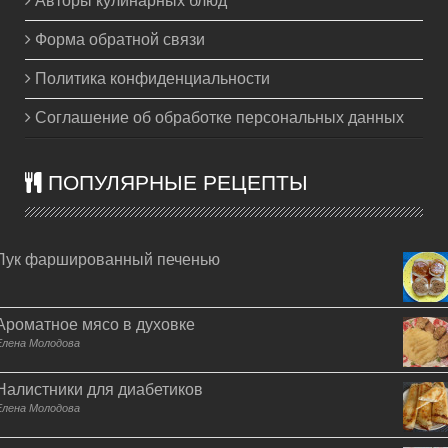
Авторы кулинарных блюд
Форма обратной связи
Политика конфиденциальности
Соглашение об обработке персональных данных
ПОПУЛЯРНЫЕ РЕЦЕПТЫ
Лук фаршированный печенью
Ароматное мясо в духовке
Елена Молодова
Налистники для диабетиков
Елена Молодова