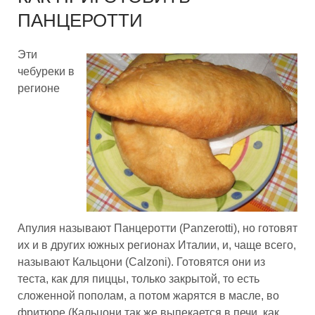
ПАНЦЕРОТТИ
Эти
чебуреки в
регионе
Апулия называют Панцеротти (Panzerotti), но готовят
их и в других южных регионах Италии, и, чаще всего,
называют Кальцони (Calzoni). Готовятся они из
теста, как для пиццы, только закрытой, то есть
сложенной пополам, а потом жарятся в масле, во
фритюре (Кальцони так же выпекается в печи, как