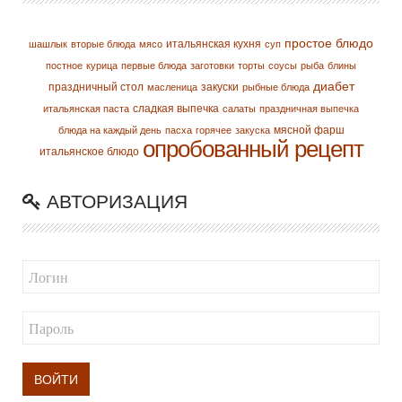
простое блюдо
итальянская кухня
шашлык
вторые блюда
мясо
суп
постное
курица
первые блюда
заготовки
торты
соусы
рыба
блины
диабет
праздничный стол
закуски
масленица
рыбные блюда
сладкая выпечка
итальянская паста
салаты
праздничная выпечка
мясной фарш
блюда на каждый день
пасха
горячее
закуска
опробованный рецепт
итальянское блюдо
АВТОРИЗАЦИЯ
ВОЙТИ