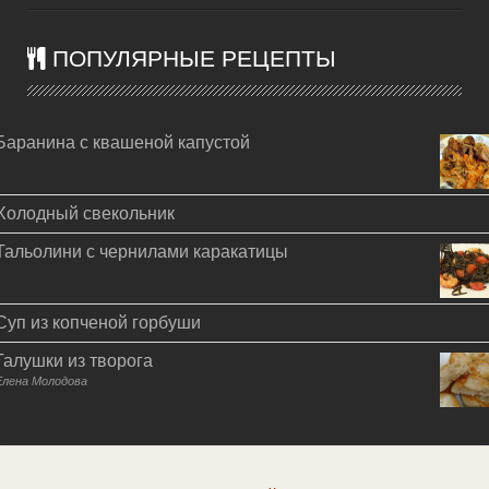
ПОПУЛЯРНЫЕ РЕЦЕПТЫ
Баранина с квашеной капустой
Холодный свекольник
Тальолини с чернилами каракатицы
Суп из копченой горбуши
Галушки из творога
Елена Молодова