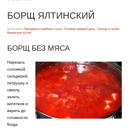
БОРЩ ЯЛТИНСКИЙ
Категории:
Овощные и грибные супы
,
Готовим каждый день
,
Овощи и грибы
,
Крымская кухня
БОРЩ БЕЗ МЯСА
Нарезать
соломкой
сельдерей,
петрушку и
свеклу,
залить
кипятком и
варить до
готовности.
Когда