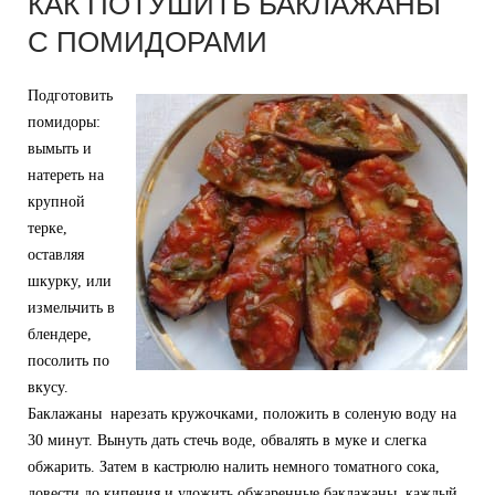
КАК ПОТУШИТЬ БАКЛАЖАНЫ
С ПОМИДОРАМИ
Подготовить
помидоры:
вымыть и
натереть на
крупной
терке,
оставляя
шкурку, или
измельчить в
блендере,
посолить по
вкусу.
Баклажаны нарезать кружочками, положить в соленую воду на
30 минут. Вынуть дать стечь воде, обвалять в муке и слегка
обжарить. Затем в кастрюлю налить немного томатного сока,
довести до кипения и уложить обжаренные баклажаны, каждый