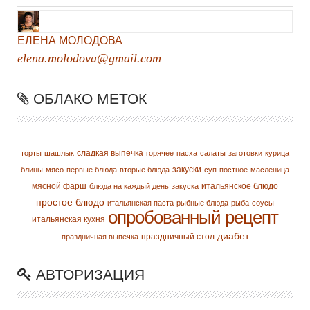
ЕЛЕНА МОЛОДОВА
elena.molodova@gmail.com
ОБЛАКО МЕТОК
сладкая выпечка
торты
шашлык
горячее
пасха
салаты
заготовки
курица
закуски
блины
мясо
первые блюда
вторые блюда
суп
постное
масленица
мясной фарш
итальянское блюдо
блюда на каждый день
закуска
простое блюдо
итальянская паста
рыбные блюда
рыба
соусы
опробованный рецепт
итальянская кухня
диабет
праздничный стол
праздничная выпечка
АВТОРИЗАЦИЯ