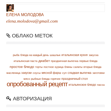
ЕЛЕНА МОЛОДОВА
elena.molodova@gmail.com
ОБЛАКО МЕТОК
итальянская кухня
рыба
блюда на каждый день
шашлык
закуска
диабет
итальянская паста
праздничная выпечка
первые блюда
простое блюдо
торты
постное
курица
блины
салаты
вторые блюда
закуски
мясной фарш
сладкая выпечка
масленица
соусы
суп
заготовки
праздничный стол
мясо
рыбные блюда
горячее
опробованный рецепт
итальянское блюдо
пасха
АВТОРИЗАЦИЯ