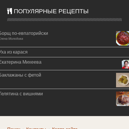
ПОПУЛЯРНЫЕ РЕЦЕПТЫ
Борщ по-евпаторийски
Елена Молодова
Уха из карася
Екатерина Михеева
Баклажаны с фетой
Телятина с вишнями