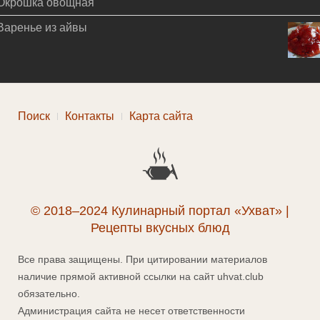
Окрошка овощная
Варенье из айвы
Поиск
Контакты
Карта сайта
© 2018–2024 Кулинарный портал «Ухват» |
Рецепты вкусных блюд
Все права защищены. При цитировании материалов
наличие прямой активной ссылки на сайт uhvat.club
обязательно.
Администрация сайта не несет ответственности