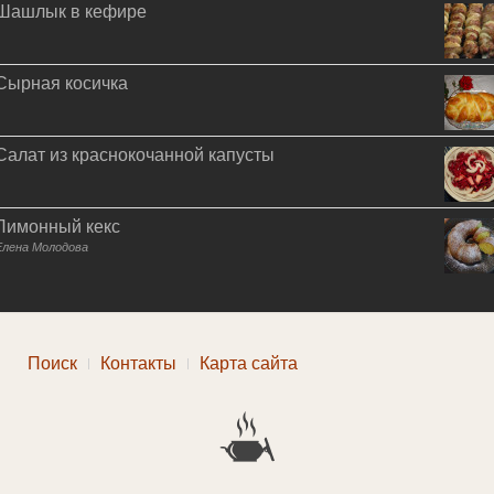
Шашлык в кефире
Сырная косичка
Салат из краснокочанной капусты
Лимонный кекс
Елена Молодова
Поиск
Контакты
Карта сайта