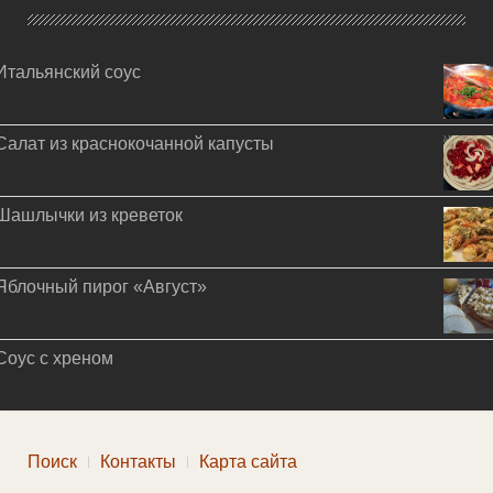
Итальянский соус
Салат из краснокочанной капусты
Шашлычки из креветок
Яблочный пирог «Август»
Соус с хреном
Поиск
Контакты
Карта сайта