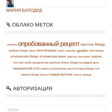
МАРИЯ БИЛОДИД
ОБЛАКО МЕТОК
опробованный рецепт
простое блюдо
горячее
диабет
мясной фарш
рыбные блюда
торты
мясо
шашлык
масленица
итальянское блюдо
итальянская кухня
закуски
закуска
заготовки
постное
рыба
праздничная выпечка
блины
блюда на каждый день
праздничный стол
салаты
итальянская паста
вторые блюда
суп
сладкая выпечка
первые блюда
пасха
соусы
курица
АВТОРИЗАЦИЯ