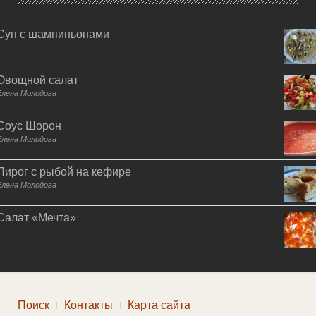
Суп с шампиньонами
Овощной салат
Елена Молодова
Соус Шорон
Елена Молодова
Пирог с рыбой на кефире
Елена Молодова
Салат «Мечта»
Поиск
Контакты
Карта сайта