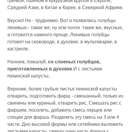
гречкой, пшеном и кукурузной крупой в Европе,
Средней Азии, в Китае и Корее, в Северной Африке.
Вкусно! Но - трудоемко. Вот и появились голубцы
ленивые.- такие же, ну или почти такие же, вкусные,
а готовятся намного проще. Ленивые голубцы
готовят на сковороде, в духовке. в мультиварке, в
кастрюле.
Начнем, пожалуй,
со слоеных голубцов,
приготовленных в духовке
.И с листьями
пекинской капусты.
Верхние, более грубые листья пекинской капусты
отварить, подготовить фарш - смешанный, только из
свинины или куриный, отварить рис. Смешать рис с
фаршем, посолить, добавить смесь перцев или
специи для фарша. Разделить эту смесь на 3 или 4
части. Дно высокой формы или сотейника выложить
листьями капусты, сверху одну часть фарша с