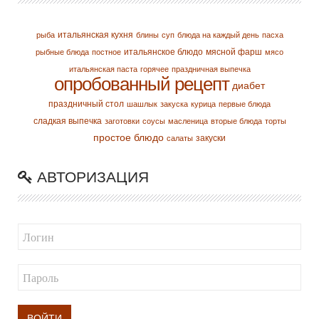
итальянская кухня
рыба
блины
суп
блюда на каждый день
пасха
итальянское блюдо
мясной фарш
рыбные блюда
постное
мясо
итальянская паста
горячее
праздничная выпечка
опробованный рецепт
диабет
праздничный стол
шашлык
закуска
курица
первые блюда
сладкая выпечка
заготовки
соусы
масленица
вторые блюда
торты
простое блюдо
закуски
салаты
АВТОРИЗАЦИЯ
ВОЙТИ