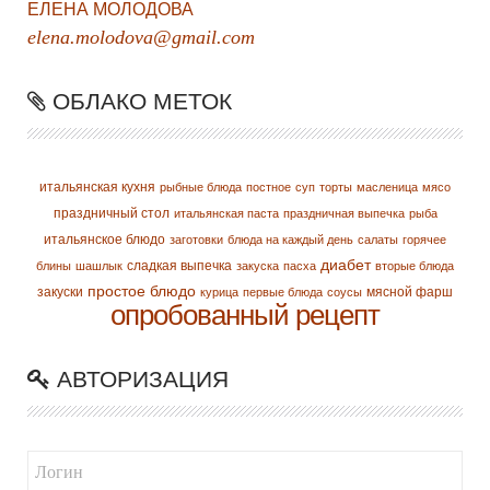
ЕЛЕНА МОЛОДОВА
elena.molodova@gmail.com
ОБЛАКО МЕТОК
итальянская кухня
рыбные блюда
постное
суп
торты
масленица
мясо
праздничный стол
итальянская паста
праздничная выпечка
рыба
итальянское блюдо
заготовки
блюда на каждый день
салаты
горячее
диабет
сладкая выпечка
блины
шашлык
закуска
пасха
вторые блюда
простое блюдо
закуски
мясной фарш
курица
первые блюда
соусы
опробованный рецепт
АВТОРИЗАЦИЯ