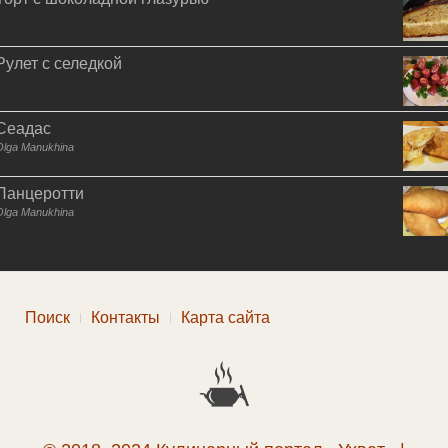
Рулет с селедкой
Сеадас
Olga Manukhina
Панцеротти
Olga Manukhina
Поиск
Контакты
Карта сайта