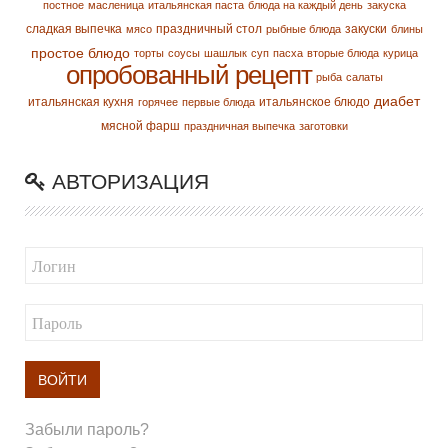
постное
масленица
итальянская паста
блюда на каждый день
закуска
сладкая выпечка
праздничный стол
закуски
мясо
рыбные блюда
блины
простое блюдо
торты
соусы
шашлык
суп
пасха
вторые блюда
курица
опробованный рецепт
рыба
салаты
диабет
итальянская кухня
итальянское блюдо
горячее
первые блюда
мясной фарш
праздничная выпечка
заготовки
АВТОРИЗАЦИЯ
ВОЙТИ
Забыли пароль?