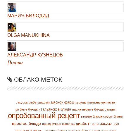
МАРИЯ БИЛОДИД
OLGA MANUKHINA
АЛЕКСАНДР КУЗНЕЦОВ
Почта
ОБЛАКО МЕТОК
мясной фарш
закуска
рыба
шашлык
курица
итальянская паста
итальянское блюдо
рыбные блюда
пасха
первые блюда
салаты
опробованный рецепт
вторые блюда
соусы
блины
простое блюдо
диабет
закуски
праздничная выпечка
торты
суп
сладкая выпечка
горячее
блюда на каждый день
мясо
заготовки