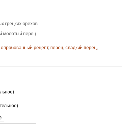
ых грецких орехов
ый молотый перец
,
опробованный рецепт
,
перец
,
сладкий перец
,
льное)
ательное)