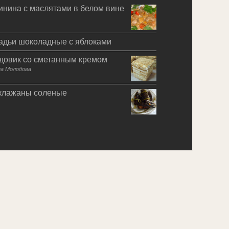
инина с маслятами в белом вине
адьи шоколадные с яблоками
довик со сметанным кремом
на Молодова
клажаны соленые