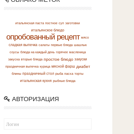
итальянская паста
постное
суп
заготовки
итальянское блюдо
опробованный рецепт
мясо
сладкая выпечка
салаты
первые блюда
шашлык
соусы
блюда на каждый день
горячее
масленица
простое блюдо
закуски
закуска
вторые блюда
диабет
мясной фарш
праздничная выпечка
курица
праздничный стол
блины
рыба
пасха
торты
итальянская кухня
рыбные блюда
АВТОРИЗАЦИЯ