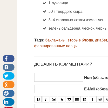
1 луковица
50 г твердого сыра
3–4 столовых ложки измельченн
зелень сельдерея, чеснок, черн
Tags:
баклажаны
,
вторые блюда
,
диабет
фаршированные перцы
ДОБАВИТЬ КОММЕНТАРИЙ
Имя (обязате
E-Mail (обяз