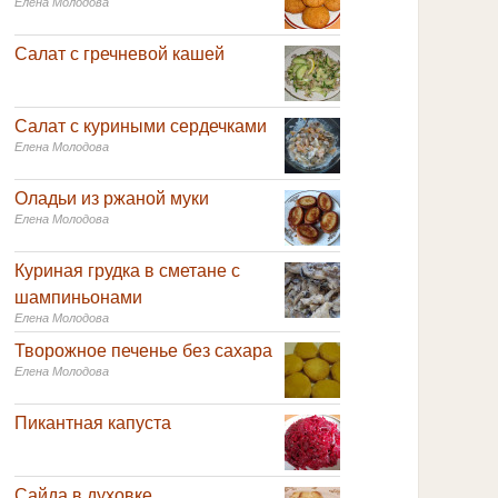
Елена Молодова
Салат с гречневой кашей
Салат с куриными сердечками
Елена Молодова
Оладьи из ржаной муки
Елена Молодова
Куриная грудка в сметане с
шампиньонами
Елена Молодова
Творожное печенье без сахара
Елена Молодова
Пикантная капуста
Сайда в духовке