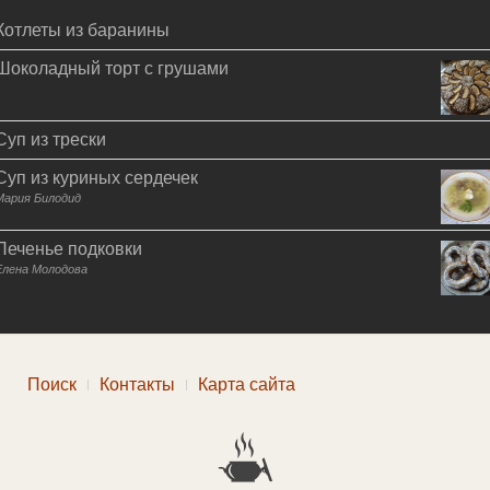
Котлеты из баранины
Шоколадный торт с грушами
Суп из трески
Суп из куриных сердечек
Мария Билодид
Печенье подковки
Елена Молодова
Поиск
Контакты
Карта сайта