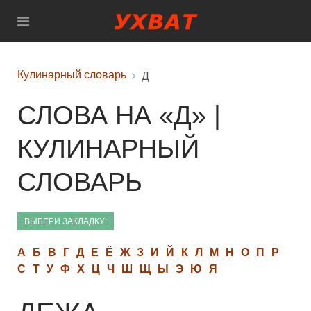
Кулинарный словарь
Д
СЛОВА НА «Д» |
КУЛИНАРНЫЙ
СЛОВАРЬ
ВЫБЕРИ ЗАКЛАДКУ:
А
Б
В
Г
Д
Е
Ё
Ж
З
И
Й
К
Л
М
Н
О
П
Р
С
Т
У
Ф
Х
Ц
Ч
Ш
Щ
Ы
Э
Ю
Я