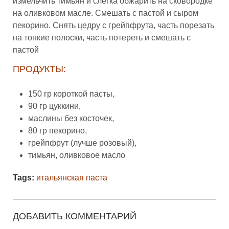
измельчить тимьян и слегка обжарить на сковородке
на оливковом масле. Смешать с пастой и сыром
пекорино. Снять цедру с грейпфрута, часть порезать
на тонкие полоски, часть потереть и смешать с
пастой
ПРОДУКТЫ:
150 гр короткой пасты,
90 гр цуккини,
маслины без косточек,
80 гр пекорино,
грейпфрут (лучше розовый),
тимьян, оливковое масло
Tags:
итальянская паста
ДОБАВИТЬ КОММЕНТАРИЙ