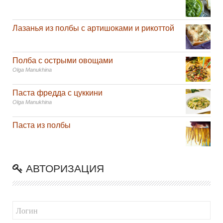
Лазанья из полбы с артишоками и рикоттой
Полба с острыми овощами
Olga Manukhina
Паста фредда с цуккини
Olga Manukhina
Паста из полбы
АВТОРИЗАЦИЯ