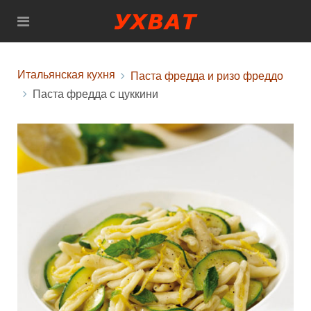
Итальянская кухня
Паста фредда и ризо фреддо
Паста фредда с цуккини