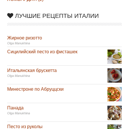
ЛУЧШИЕ РЕЦЕПТЫ ИТАЛИИ
Жирное ризотто
Olga Manukhina
Сицилийский песто из фисташек
Итальянская брускетта
Olga Manukhina
Минестроне по Абруццски
Панада
Olga Manukhina
Песто из руколы