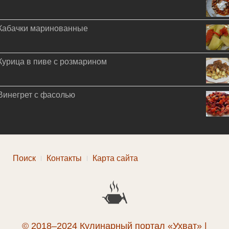
Кабачки маринованные
Курица в пиве с розмарином
Винегрет с фасолью
Поиск
Контакты
Карта сайта
© 2018–2024 Кулинарный портал «Ухват» |