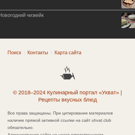
Новогодний чизкейк
Поиск
Контакты
Карта сайта
© 2018–2024 Кулинарный портал «Ухват» |
Рецепты вкусных блюд
Все права защищены. При цитировании материалов
наличие прямой активной ссылки на сайт uhvat.club
обязательно.
Администрация сайта не несет ответственности