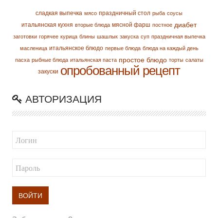
сладкая выпечка
праздничный стол
мясо
рыба
соусы
диабет
итальянская кухня
мясной фарш
вторые блюда
постное
заготовки
горячее
курица
блины
шашлык
закуска
суп
праздничная выпечка
итальянское блюдо
масленица
первые блюда
блюда на каждый день
простое блюдо
пасха
рыбные блюда
итальянская паста
торты
салаты
опробованный рецепт
закуски
АВТОРИЗАЦИЯ
ВОЙТИ