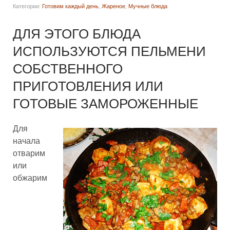
Категории:
Готовим каждый день
,
Жареное
,
Мучные блюда
ДЛЯ ЭТОГО БЛЮДА
ИСПОЛЬЗУЮТСЯ ПЕЛЬМЕНИ
СОБСТВЕННОГО
ПРИГОТОВЛЕНИЯ ИЛИ
ГОТОВЫЕ ЗАМОРОЖЕННЫЕ
Для
начала
отварим
или
обжарим