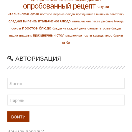
опробованный рецепт
закуски
итальянская кухня
постное
первые блюда
праздничная выпечка
заготовки
сладкая выпечка
итальянское блюдо
итальянская паста
рыбные блюда
простое блюдо
соусы
блюда на каждый день
салаты
вторые блюда
праздничный стол
пасха
шашлык
масленица
торты
курица
мясо
блины
рыба
АВТОРИЗАЦИЯ
ВОЙТИ
Забыли пароль?