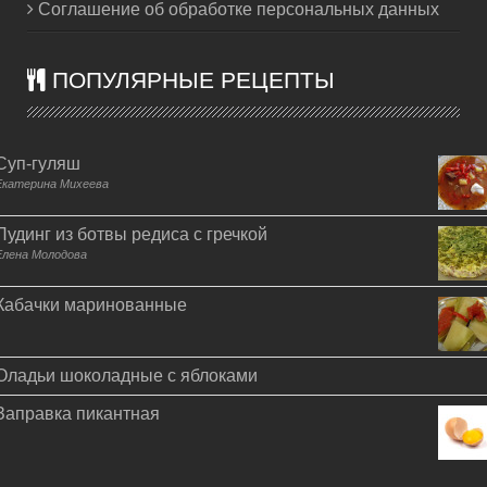
Соглашение об обработке персональных данных
ПОПУЛЯРНЫЕ РЕЦЕПТЫ
Суп-гуляш
Екатерина Михеева
Пудинг из ботвы редиса с гречкой
Елена Молодова
Кабачки маринованные
Оладьи шоколадные с яблоками
Заправка пикантная