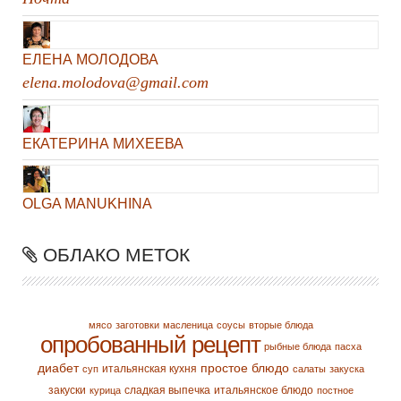
ЕЛЕНА МОЛОДОВА
elena.molodova@gmail.com
ЕКАТЕРИНА МИХЕЕВА
OLGA MANUKHINA
ОБЛАКО МЕТОК
мясо
заготовки
масленица
соусы
вторые блюда
опробованный рецепт
рыбные блюда
пасха
диабет
простое блюдо
итальянская кухня
суп
салаты
закуска
закуски
сладкая выпечка
итальянское блюдо
курица
постное