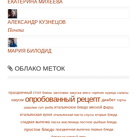
ЕКАТЕРИНА МИХЕЕВА
АЛЕКСАНДР КУЗНЕЦОВ
Почта
МАРИЯ БИЛОДИД
ОБЛАКО МЕТОК
праздничный стол
блины
заготовки
закуска
мясо
горячее
курица
салаты
опробованный рецепт
диабет
закуски
торты
итальянское блюдо
мясной фарш
шашлык
суп
рыба
итальянская кухня
итальянская паста
соусы
вторые блюда
сладкая выпечка
пасха
масленица
постное
рыбные блюда
простое блюдо
праздничная выпечка
первые блюда
блюда на каждый день