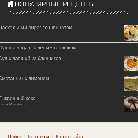
ПОПУЛЯРНЫЕ РЕЦЕПТЫ
Пасхальный пирог со шпинатом
Суп из тунца с зеленым горошком
Суп с лапшой из блинчиков
Сметанник с лимоном
Тыквенный кекс
Елена Молодова
Поиск
Контакты
Карта сайта