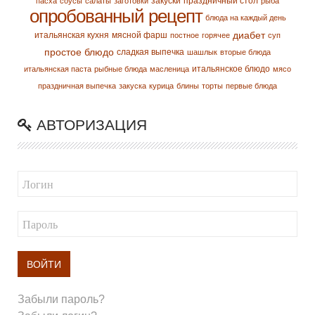
закуски
праздничный стол
пасха
соусы
салаты
заготовки
рыба
опробованный рецепт
блюда на каждый день
диабет
итальянская кухня
мясной фарш
постное
горячее
суп
простое блюдо
сладкая выпечка
шашлык
вторые блюда
итальянское блюдо
итальянская паста
рыбные блюда
масленица
мясо
праздничная выпечка
закуска
курица
блины
торты
первые блюда
АВТОРИЗАЦИЯ
ВОЙТИ
Забыли пароль?