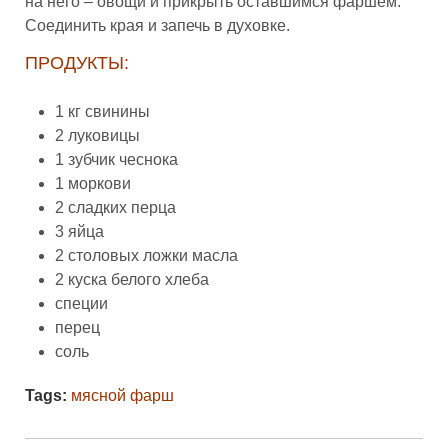
на него – овощи и прикрыть оставшимся фаршем.
Соединить края и запечь в духовке.
ПРОДУКТЫ:
1 кг свинины
2 луковицы
1 зубчик чеснока
1 моркови
2 сладких перца
3 яйца
2 столовых ложки масла
2 куска белого хлеба
специи
перец
соль
Tags:
мясной фарш