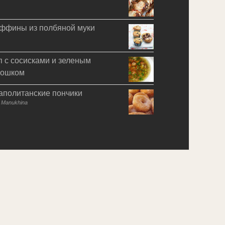
ффины из полбяной муки
п с сосисками и зеленым
рошком
аполитанские пончики
 Manukhina