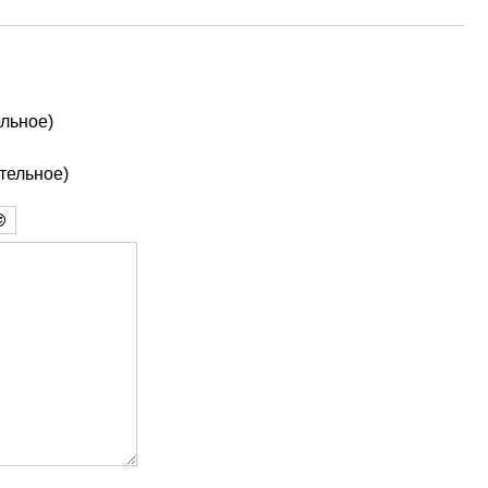
льное)
ательное)