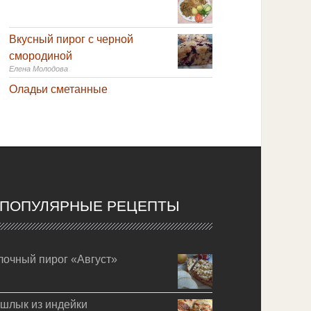
Вкусный пирог с черной
смородиной
Елена Молодова
Оладьи сметанные
ПОПУЛЯРНЫЕ РЕЦЕПТЫ
лочный пирог «Август»
шлык из индейки