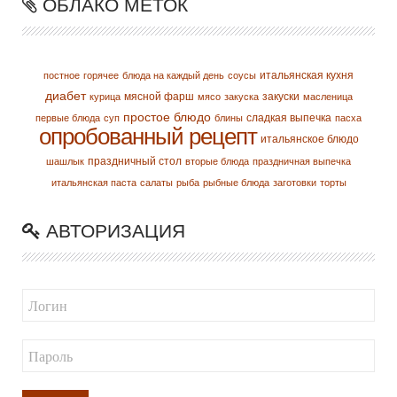
ОБЛАКО МЕТОК
итальянская кухня
постное
горячее
блюда на каждый день
соусы
диабет
мясной фарш
закуски
курица
мясо
закуска
масленица
простое блюдо
сладкая выпечка
первые блюда
суп
блины
пасха
опробованный рецепт
итальянское блюдо
праздничный стол
шашлык
вторые блюда
праздничная выпечка
итальянская паста
салаты
рыба
рыбные блюда
заготовки
торты
АВТОРИЗАЦИЯ