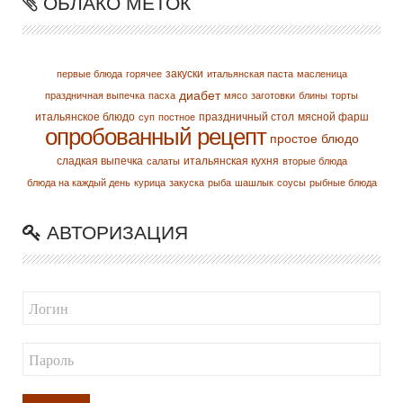
ОБЛАКО МЕТОК
закуски
первые блюда
горячее
итальянская паста
масленица
диабет
праздничная выпечка
пасха
мясо
заготовки
блины
торты
итальянское блюдо
праздничный стол
мясной фарш
суп
постное
опробованный рецепт
простое блюдо
сладкая выпечка
итальянская кухня
салаты
вторые блюда
блюда на каждый день
курица
закуска
рыба
шашлык
соусы
рыбные блюда
АВТОРИЗАЦИЯ