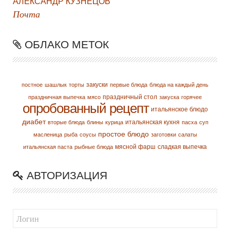
АЛЕКСАНДР КУЗНЕЦОВ
Почта
ОБЛАКО МЕТОК
закуски
постное
шашлык
торты
первые блюда
блюда на каждый день
праздничный стол
праздничная выпечка
мясо
закуска
горячее
опробованный рецепт
итальянское блюдо
диабет
итальянская кухня
вторые блюда
блины
курица
пасха
суп
простое блюдо
масленица
рыба
соусы
заготовки
салаты
мясной фарш
сладкая выпечка
итальянская паста
рыбные блюда
АВТОРИЗАЦИЯ