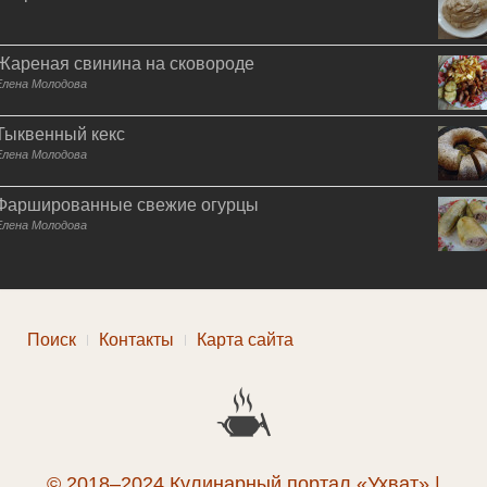
Жареная свинина на сковороде
Елена Молодова
Тыквенный кекс
Елена Молодова
Фаршированные свежие огурцы
Елена Молодова
Поиск
Контакты
Карта сайта
© 2018–2024 Кулинарный портал «Ухват» |