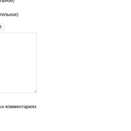
льное)
ательное)
ых комментариях