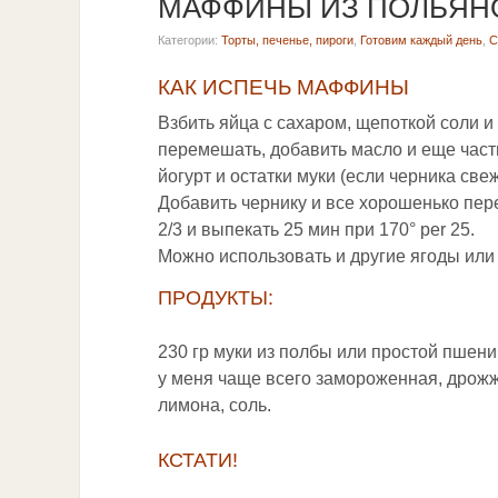
МАФФИНЫ ИЗ ПОЛБЯН
Категории:
Торты, печенье, пироги
,
Готовим каждый день
,
С
КАК ИСПЕЧЬ МАФФИНЫ
Взбить яйца с сахаром, щепоткой соли и
перемешать, добавить масло и еще част
йогурт и остатки муки (если черника свеж
Добавить чернику и все хорошенько пер
2/3 и выпекать 25 мин при 170° per 25.
Можно использовать и другие ягоды или
ПРОДУКТЫ:
230 гр муки из полбы или простой пшеничн
у меня чаще всего замороженная, дрожж
лимона, соль.
КСТАТИ!