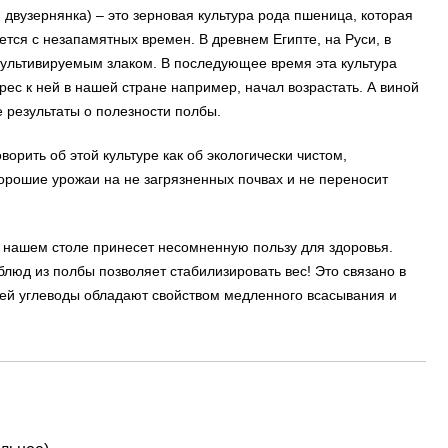
 двузернянка) – это зерновая культура рода пшеница, которая
тся с незапамятных времен. В древнем Египте, на Руси, в
культивируемым злаком. В последующее время эта культура
ес к ней в нашей стране например, начал возрастать. А виной
 результаты о полезности полбы.
орить об этой культуре как об экологически чистом,
хорошие урожаи на не загрязненных почвах и не переносит
 нашем столе принесет несомненную пользу для здоровья.
блюд из полбы позволяет стабилизировать вес! Это связано в
ней углеводы обладают свойством медленного всасывания и