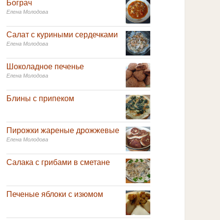
Бограч
Елена Молодова
Салат с куриными сердечками
Елена Молодова
Шоколадное печенье
Елена Молодова
Блины с припеком
Пирожки жареные дрожжевые
Елена Молодова
Салака с грибами в сметане
Печеные яблоки с изюмом