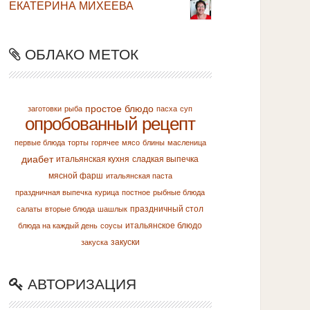
ЕКАТЕРИНА МИХЕЕВА
ОБЛАКО МЕТОК
простое блюдо
заготовки
рыба
пасха
суп
опробованный рецепт
первые блюда
торты
горячее
мясо
блины
масленица
диабет
итальянская кухня
сладкая выпечка
мясной фарш
итальянская паста
праздничная выпечка
курица
постное
рыбные блюда
праздничный стол
салаты
вторые блюда
шашлык
итальянское блюдо
блюда на каждый день
соусы
закуски
закуска
АВТОРИЗАЦИЯ