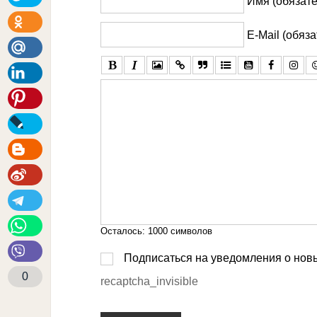
Имя (обязате
E-Mail (обяз
Осталось:
1000
символов
Подписаться на уведомления о нов
0
recaptcha_invisible