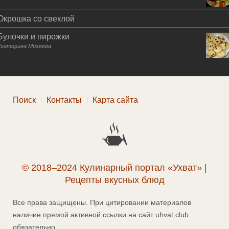
Окрошка со свеклой
Булочки и пирожки
Екатерина Михеева
Поиск
Контакты
Карта сайта
© 2018–2024 Кулинарный портал «Ухват» |
Рецепты вкусных блюд
Все права защищены. При цитировании материалов
наличие прямой активной ссылки на сайт uhvat.club
обязательно.