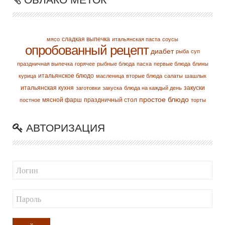
сладкая выпечка
мясо
итальянская паста
соусы
опробованный рецепт
диабет
рыба
суп
праздничная выпечка
горячее
рыбные блюда
пасха
первые блюда
блины
итальянское блюдо
курица
масленица
вторые блюда
салаты
шашлык
итальянская кухня
закуски
заготовки
закуска
блюда на каждый день
простое блюдо
мясной фарш
праздничный стол
постное
торты
АВТОРИЗАЦИЯ