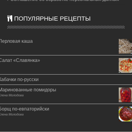
ПОПУЛЯРНЫЕ РЕЦЕПТЫ
Перловая каша
Салат «Славянка»
Кабачки по-русски
Маринованные помидоры
Елена Молодова
Борщ по-евпаторийски
Елена Молодова