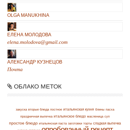
OLGA MANUKHINA
ЕЛЕНА МОЛОДОВА
elena.molodova@gmail.com
АЛЕКСАНДР КУЗНЕЦОВ
Почта
ОБЛАКО МЕТОК
итальянская кухня
закуска
вторые блюда
постное
блины
пасха
итальянское блюдо
праздничная выпечка
масленица
суп
простое блюдо
сладкая выпечка
итальянская паста
заготовки
торты
опробованный рецепт