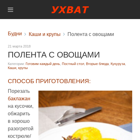
Будни
Каши и крупы
Полента с овощами
21 марта 2018
ПОЛЕНТА С ОВОЩАМИ
Категории:
Готовим каждый день
,
Постный стол
,
Вторые блюда
,
Кукуруза
,
Каши, крупы
СПОСОБ ПРИГОТОВЛЕНИЯ:
Порезать
баклажан
на кусочки,
обжарить
в хорошо
разогретой
кострюле/