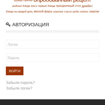
курица
горячее
диабет
праздничный стол
рыбные блюда
мясо
первые блюда
мясной фарш
закуски
блюда на каждый день
шашлык
соусы
рыба
салаты
АВТОРИЗАЦИЯ
ВОЙТИ
Забыли пароль?
Забыли логин?