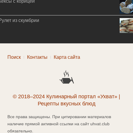
Кексы с корицей
Рулет из скумбрии
Поиск
Контакты
Карта сайта
© 2018–2024 Кулинарный портал «Ухват» |
Рецепты вкусных блюд
Все права защищены. При цитировании материалов
наличие прямой активной ссылки на сайт uhvat.club
обязательно.