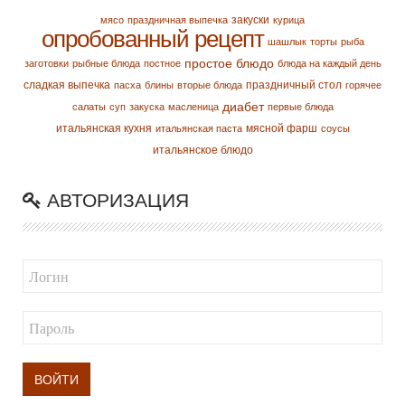
закуски
мясо
праздничная выпечка
курица
опробованный рецепт
шашлык
торты
рыба
простое блюдо
заготовки
рыбные блюда
постное
блюда на каждый день
сладкая выпечка
праздничный стол
пасха
блины
вторые блюда
горячее
диабет
салаты
суп
закуска
масленица
первые блюда
итальянская кухня
мясной фарш
итальянская паста
соусы
итальянское блюдо
АВТОРИЗАЦИЯ
ВОЙТИ